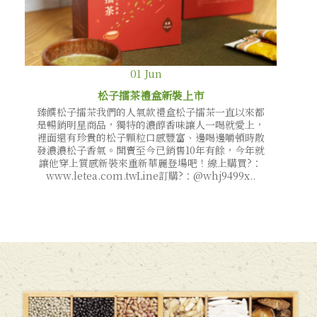
01
Jun
松子擂茶禮盒新裝上市
臻饌松子擂茶我們的人氣款禮盒松子擂茶一直以來都
是暢銷明星商品，獨特的濃醇香味讓人一喝就愛上，
裡面還有珍貴的松子顆粒口感豐富、邊喝邊嚼頓時散
發濃濃松子香氣。開賣至今已銷售10年有餘，今年就
讓他穿上質感新裝來重新華麗登場吧！線上購買?️：
www.letea.com.twLine訂購?：@whj9499x..