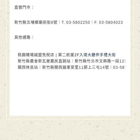
直營門市：
新竹縣北埔鄉廟前街8號｜T. 03-5802250｜F. 03-5804023
其他通路：
桃園機場誠盟免稅店 | 第二航廈
2F
入境大廳伴手禮大街
新竹縣農會
新瓦屋農民直銷站
｜新竹縣竹北市文興路一段123號 新瓦屋農
關西休息站｜新竹縣關西鎮東安里11鄰上三屯14號｜03-5876600