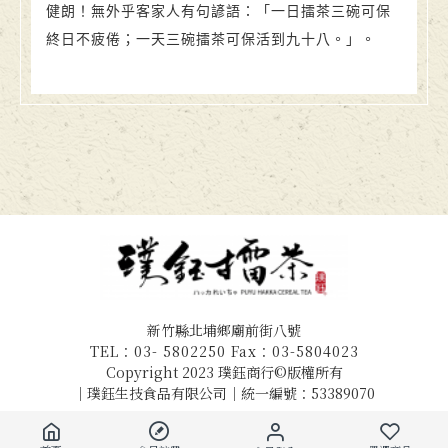
健朗！無外乎客家人有句諺語：「一日擂茶三碗可保
終日不疲倦；一天三碗擂茶可保活到九十八。」。
新竹縣北埔鄉廟前街八號
TEL：03- 5802250 Fax：03-5804023
Copyright 2023 璞鈺商行©版權所有
｜璞鈺生技食品有限公司｜統一編號：53389070
/
/
/
購物需知
聯絡我們
隱私政策
會員條款