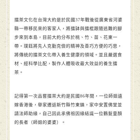
擂茶文化在台灣大約是於民國37年戰後從廣東省河婆
縣一帶移民來的客家人，將擂缽與擂棍跟隨逃難的腳
步來到本島，目前大約分布於桃、竹、苗、花東一
帶。璞鈺將先人克勤克儉的精神及善巧方便的巧思，
將傳統的擂茶文化帶入養生健康的領域。並且嚴選食
材、經科學比配，製作人體吸收最大效益的養生擂
茶。
記得第一次品嘗擂茶大約是民國86年間，一位師姐遠
嫁香港後，舉家遷返新竹縣竹東鎮，家中安置佛堂並
請法師助緣，自己因此承佛祖因緣結識一位鶴髮童顏
的長者（師姐的婆婆）。