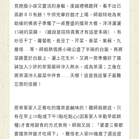
見她瘦小卻又靈活的身軀，虔誠禮佛跪拜，看不出已
高齡８０有餘！午供完畢好戲才上場，師姐特地為來
助緣的佛弟子準備了一桌豐盛的擂茶大餐，洋洋灑灑
15碗的菜餚，（據說是招待貴賓才有這麼多碗），有
炒豆干丁、蘿蔔乾、長豆丁、芹菜、香菜、紫蘇、九
層塔....等。師姐熱情將小碗公盛了半碗的白飯，再將
菜餚置於白飯上、灑上花生片，又將一旁準備好了擂
缽加入少許的茶葉磨碎沖入熱水，成為茶湯；之後在
將茶湯沖入飯菜中拌食......天哪！這是我這輩子最難
忘懷的佳餚！
原來客家人正餐吃的擂茶是鹹味的！聽師姐敘述，只
有在早上10點或下午3點吃點心(因客家人辛勤早起耕
種)才會用甜食的方式食用。師姐又說：「婆婆三餐都
要擂茶拌飯才吃得下」，難怪老人家80幾歲了還這麼