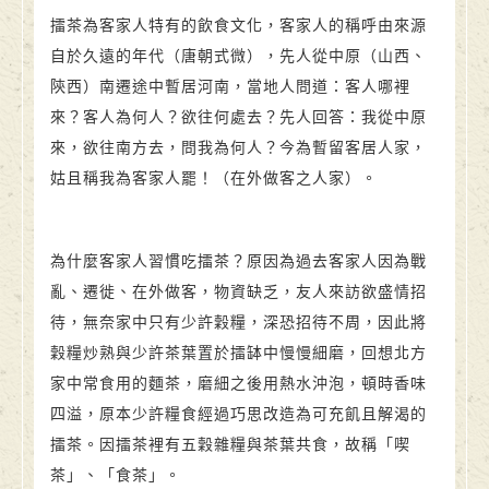
擂茶為客家人特有的飲食文化，客家人的稱呼由來源
自於久遠的年代（唐朝式微），先人從中原（山西、
陝西）南遷途中暫居河南，當地人問道：客人哪裡
來？客人為何人？欲往何處去？先人回答：我從中原
來，欲往南方去，問我為何人？今為暫留客居人家，
姑且稱我為客家人罷！（在外做客之人家）。
為什麼客家人習慣吃擂茶？原因為過去客家人因為戰
亂、遷徙、在外做客，物資缺乏，友人來訪欲盛情招
待，無奈家中只有少許穀糧，深恐招待不周，因此將
穀糧炒熟與少許茶葉置於擂缽中慢慢細磨，回想北方
家中常食用的麵茶，磨細之後用熱水沖泡，頓時香味
四溢，原本少許糧食經過巧思改造為可充飢且解渴的
擂茶。因擂茶裡有五穀雜糧與茶葉共食，故稱「喫
茶」、「食茶」。