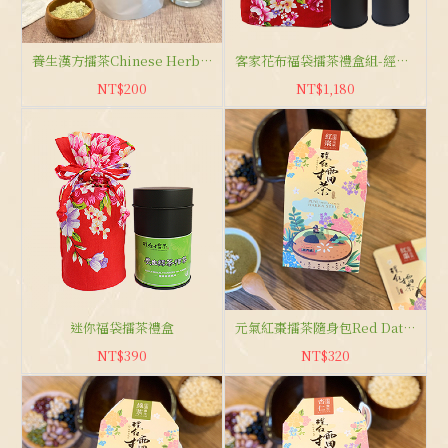
養生漢方擂茶Chinese Herbal Flavor
客家花布福袋擂茶禮盒組-經典紅
NT$200
NT$1,180
迷你福袋擂茶禮盒
元氣紅棗擂茶隨身包Red Date Flavor
NT$390
NT$320