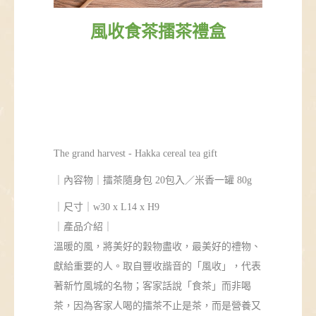
風收食茶擂茶禮盒
The grand harvest -
Hakka cereal tea gift
｜
內容物
｜
擂茶隨身包 20包入／米香一罐 80g
｜
尺寸
｜
w30 x L14 x H9
｜產品介紹｜
溫暖的風，將美好的穀物盡收，最美好的禮物、
獻給重要的人。
取自豐收諧音的「風收」，代表
著新竹風城的名物；客家話說「食茶」而非喝
茶，因為客家人喝的擂茶不止是茶，而是營養又