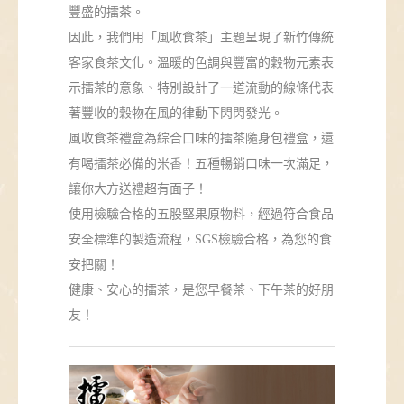
豐盛的擂茶。
因此，我們用「風收食茶」主題呈現了新竹傳統
客家食茶文化。溫暖的色調與豐富的穀物元素表
示擂茶的意象、特別設計了一道流動的線條代表
著豐收的穀物在風的律動下閃閃發光。
風收食茶禮盒為綜合口味的擂茶隨身包禮盒，還
有喝擂茶必備的米香！五種暢銷口味一次滿足，
讓你大方送禮超有面子！
使用檢驗合格的五股堅果原物料，經過符合食品
安全標準的製造流程，SGS檢驗合格，為您的食
安把關！
健康、安心的擂茶，是您早餐茶、下午茶的好朋
友！