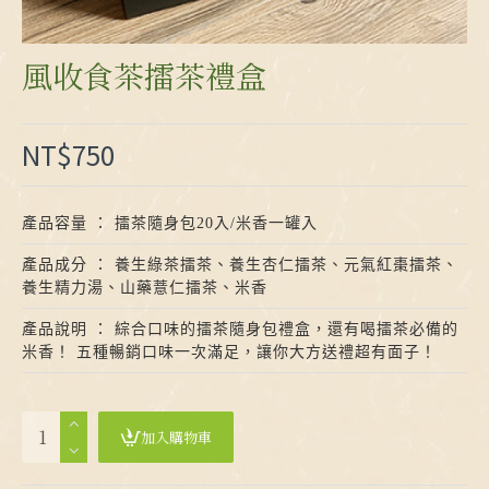
風收食茶擂茶禮盒
NT$750
產品容量 ： 擂茶隨身包20入/米香一罐入
產品成分 ： 養生綠茶擂茶、養生杏仁擂茶、元氣紅棗擂茶、
養生精力湯、山藥薏仁擂茶、米香
產品說明 ： 綜合口味的擂茶隨身包禮盒，還有喝擂茶必備的
米香！ 五種暢銷口味一次滿足，讓你大方送禮超有面子！
加入購物車