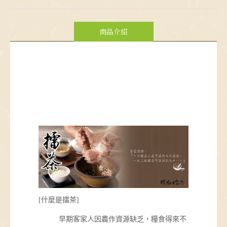
商品介紹
[什麼是擂茶]
早期客家人因農作資源缺乏，糧食得來不