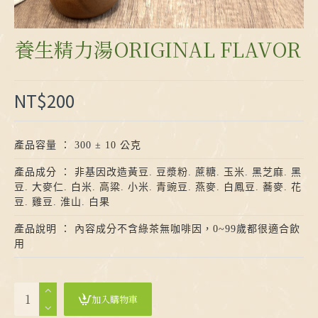
養生精力湯ORIGINAL FLAVOR
NT$200
產品容量 ： 300 ± 10 公克
產品成分 ： 非基因改造黃豆. 豆漿粉. 蔗糖. 玉米. 黑芝麻. 黑
豆. 大麥仁. 白米. 高粱. 小米. 青豌豆. 燕麥. 白鳳豆. 蕎麥. 花
豆. 雞豆. 淮山. 白果
產品說明 ： 內容成分不含綠茶無咖啡因，0~99歲都很適合飲
用
加入購物車