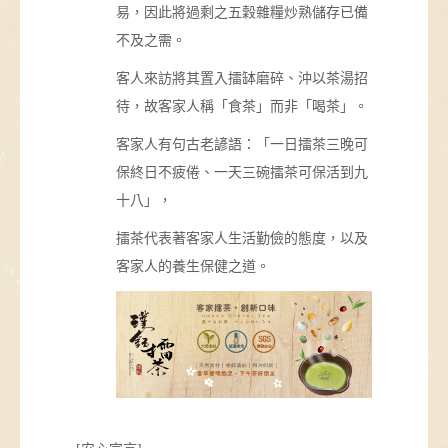
易，因此將過剩之五穀雜糧炒熟儲存已備
不及之需。
客人來訪將其置入擂缽磨碎、沖以茶湯招
待，故客家人稱「食茶」而非「喝茶」。
客家人有句古老諺語：「一日擂茶三晚可
保終日不疲倦、一天三碗擂茶可保活到九
十八」，
擂茶代表著客家人生活勤儉的態度，以及
客家人的養生保健之道。