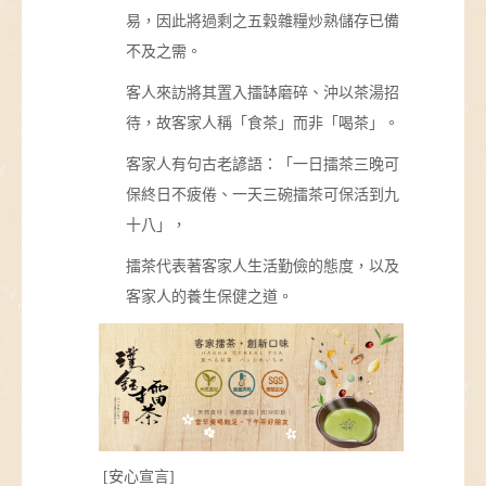
易，因此將過剩之五穀雜糧炒熟儲存已備
不及之需。
客人來訪將其置入擂缽磨碎、沖以茶湯招
待，故客家人稱「食茶」而非「喝茶」。
客家人有句古老諺語：「一日擂茶三晚可
保終日不疲倦、一天三碗擂茶可保活到九
十八」，
擂茶代表著客家人生活勤儉的態度，以及
客家人的養生保健之道。
[安心宣言]