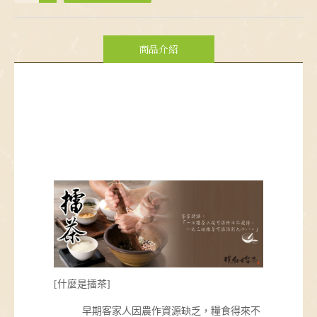
商品介紹
[什麼是擂茶]
早期客家人因農作資源缺乏，糧食得來不