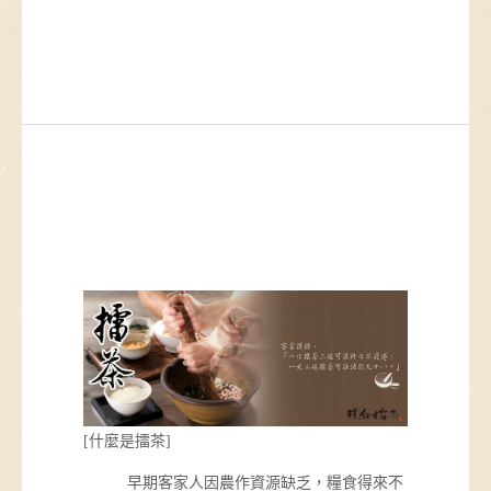
[什麼是擂茶]
早期客家人因農作資源缺乏，糧食得來不