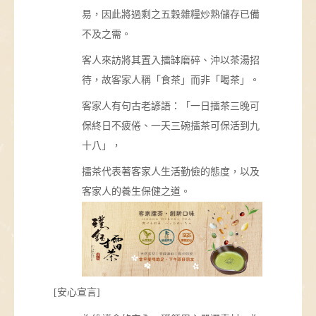
易，因此將過剩之五穀雜糧炒熟儲存已備
不及之需。
客人來訪將其置入擂缽磨碎、沖以茶湯招
待，故客家人稱「食茶」而非「喝茶」。
客家人有句古老諺語：「一日擂茶三晚可
保終日不疲倦、一天三碗擂茶可保活到九
十八」，
擂茶代表著客家人生活勤儉的態度，以及
客家人的養生保健之道。
[安心宣言]